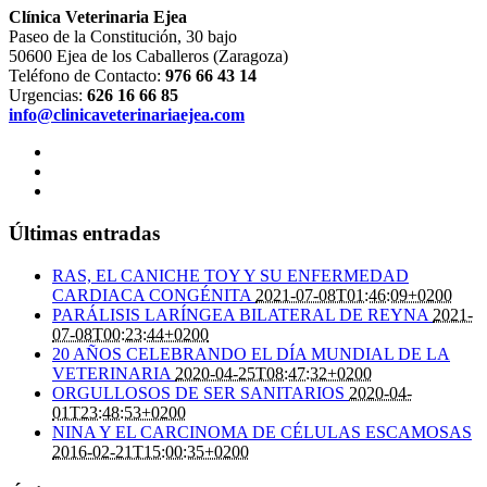
Clínica Veterinaria Ejea
Paseo de la Constitución, 30 bajo
50600 Ejea de los Caballeros (Zaragoza)
Teléfono de Contacto:
976 66 43 14
Urgencias:
626 16 66 85
info@clinicaveterinariaejea.com
Últimas entradas
RAS, EL CANICHE TOY Y SU ENFERMEDAD
CARDIACA CONGÉNITA
2021-07-08T01:46:09+0200
PARÁLISIS LARÍNGEA BILATERAL DE REYNA
2021-
07-08T00:23:44+0200
20 AÑOS CELEBRANDO EL DÍA MUNDIAL DE LA
VETERINARIA
2020-04-25T08:47:32+0200
ORGULLOSOS DE SER SANITARIOS
2020-04-
01T23:48:53+0200
NINA Y EL CARCINOMA DE CÉLULAS ESCAMOSAS
2016-02-21T15:00:35+0200